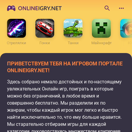
ONLINEIGRY.NET
Поиск
по
сайту
Стрелялки
Гонки
Танки
Майнкрафт
IO
ПРИВЕТСТВУЕМ ТЕБЯ НА ИГРОВОМ ПОРТАЛЕ
ONLINEIGRY.NET!
Здесь собрано немало достойных и по-настоящему
увлекательных Онлайн игр, поиграть в которые
можно без ограничений, в любое время и
совершенно бесплатно. Мы разделили их по
жанрам, чтобы каждый игрок мог легко и быстро
найти исключительно то, что ему больше нравится.
Мы старательно отбираем игры для каждой
категории, руководствуясь множеством критериев,