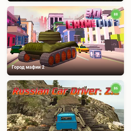
88
Город мафии 2
86