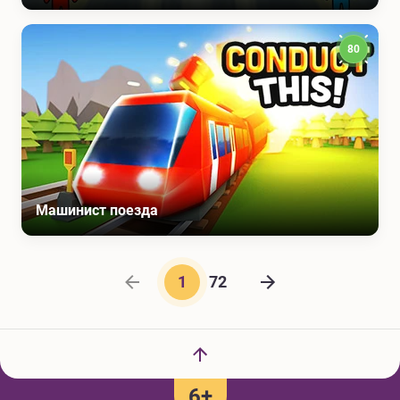
80
Машинист поезда
Предыдущая страница
1
72
Следующая стран
6+