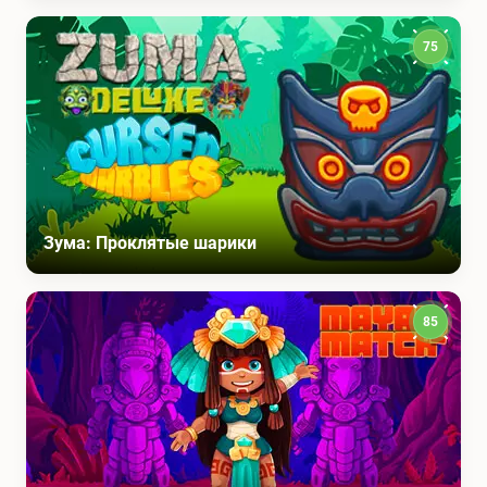
75
Зума: Проклятые шарики
85