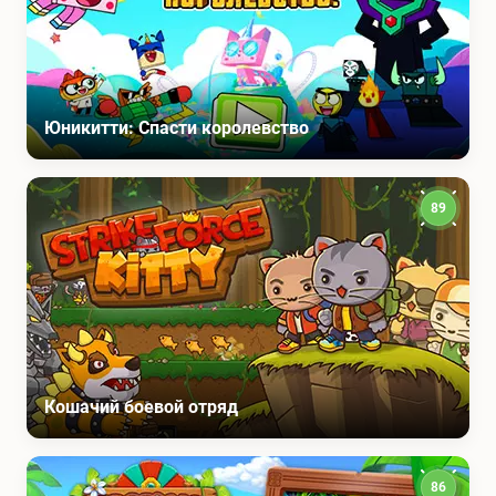
Юникитти: Спасти королевство
89
Кошачий боевой отряд
86