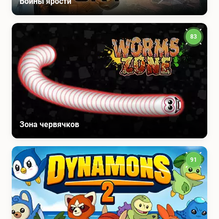
Воины ярости
83
Зона червячков
91