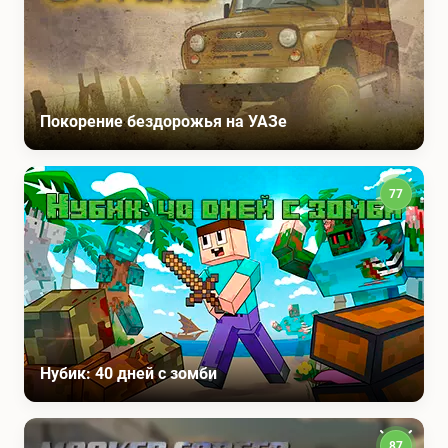
Покорение бездорожья на УАЗе
77
Нубик: 40 дней с зомби
87