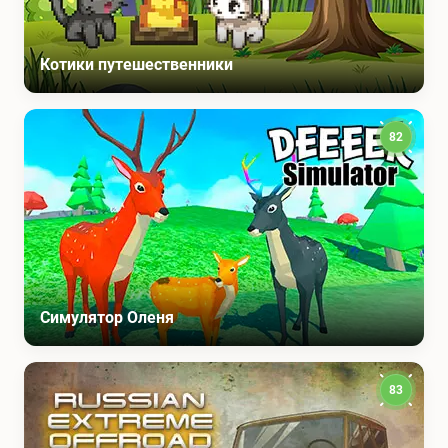
Котики путешественники
82
Симулятор Оленя
83