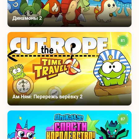
Динамоны 2
81
Ам Ням: Перережь верёвку 2
87