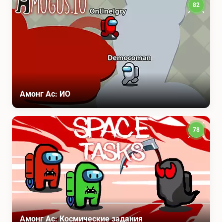
82
Амонг Ас: ИО
78
Амонг Ас: Космические задания