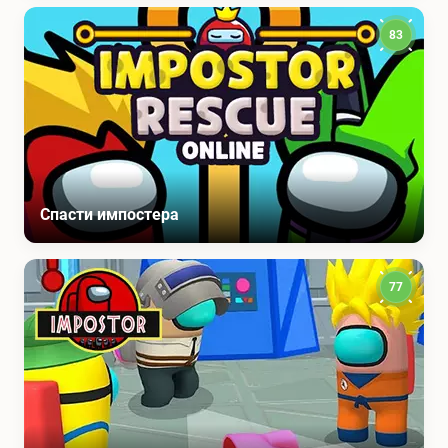
83
Спасти импостера
77