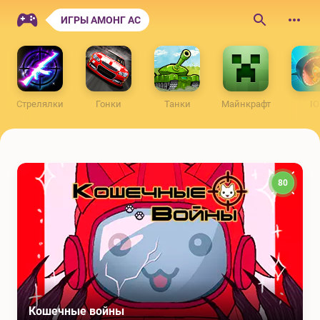
ONLINEIGRY.NET
ИГРЫ АМОНГ АС
Поиск
по
сайту
Стрелялки
Гонки
Танки
Майнкрафт
IO
80
Кошечные войны