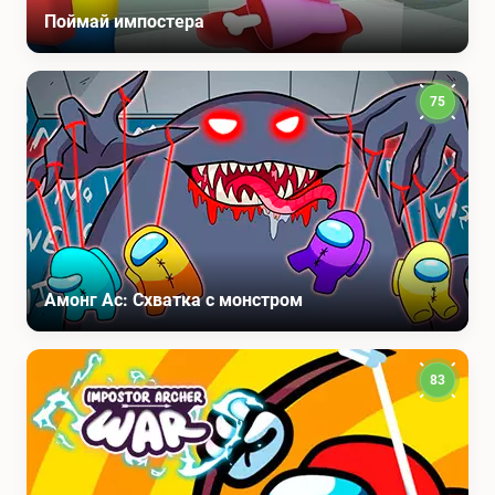
Поймай импостера
75
Амонг Ас: Схватка с монстром
83