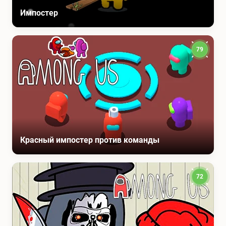
Импостер
79
Красный импостер против команды
72