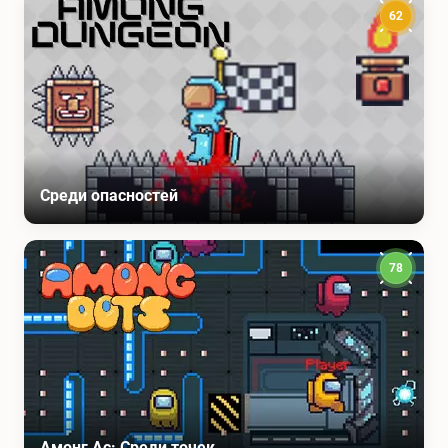
62
Среди опасностей
78
Амонг Ас: Среди точек