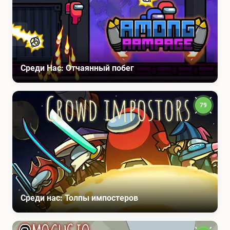
Среди Нас: Отчаянный побег
79
Среди нас: Толпы импостеров