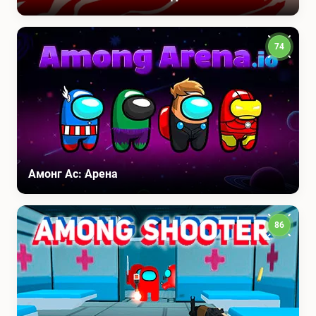
74
Амонг Ас: Арена
86