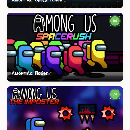
84
Амонг Ас: Побег
74