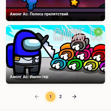
Амонг Ас: Полоса препятствий
70
Амонг Ас: Импостер
Предыдущая страница
1
2
Следующая стран