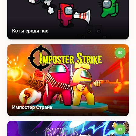
Коты среди нас
80
Импостер Страйк
89