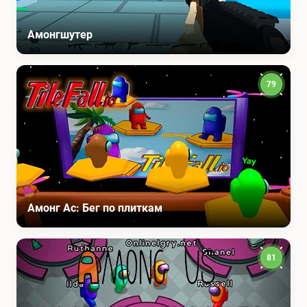
Амонгшутер
79
Амонг Ас: Бег по плиткам
81