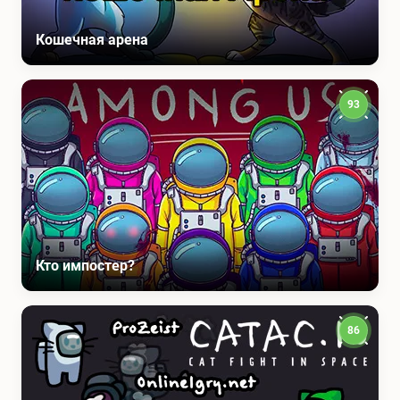
Кошечная арена
93
Кто импостер?
86