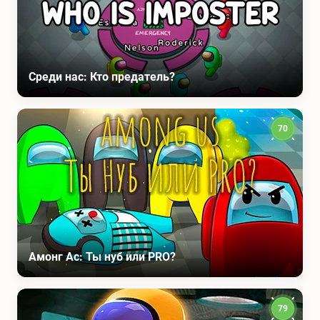
Среди нас: Кто предатель?
70
Амонг Ас: Ты нуб или PRO?
79