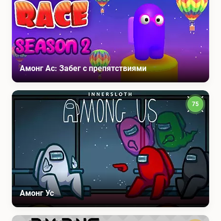
Амонг Ас: Забег с препятствиями
75
Амонг Ус