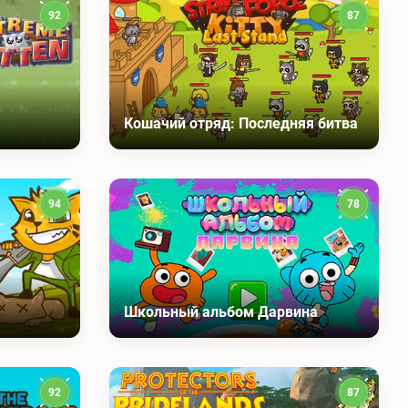
92
87
Кошачий отряд: Последняя битва
94
78
Школьный альбом Дарвина
92
87