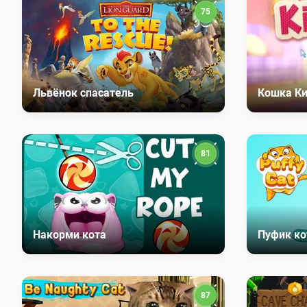
75
Львёнок спасатель
Кошка Ки
81
Накорми кота
Пуфик ко
87