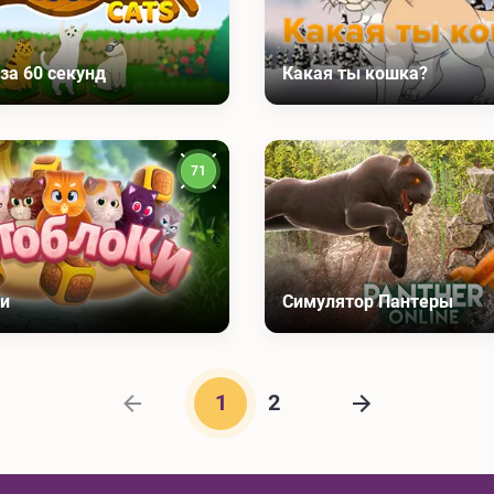
за 60 секунд
Какая ты кошка?
71
и
Симулятор Пантеры
1
2
Предыдущая страница
Следующая ст