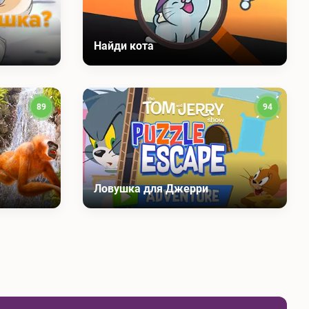
Найди кота
89
94
Ловушка для Джерри
раница