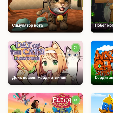
Симулятор кота
Побег ко
74
День кошек: Найди отличия
Сердитая
85