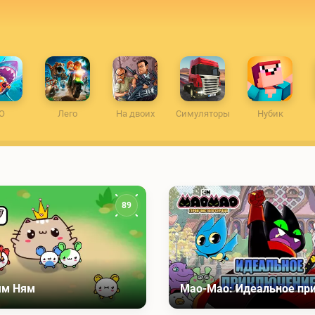
O
Лего
На двоих
Симуляторы
Нубик
89
ям Ням