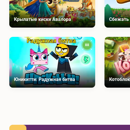
Крылатые киски Авалора
Сбежать 
88
Юникитти: Радужная битва
Котоблок