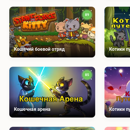
89
Кошачий боевой отряд
Котики п
85
Кошечная арена
Котики п