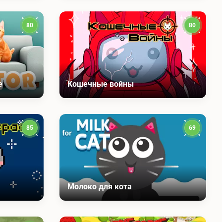
80
80
е
Кошечные войны
85
69
Молоко для кота