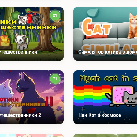
81
утешественники
Симулятор котика в дом
71
утешественники 2
Нян Кэт в космосе