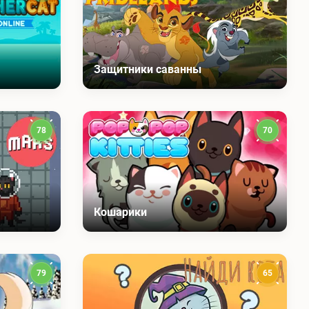
Защитники саванны
78
70
Кошарики
79
65