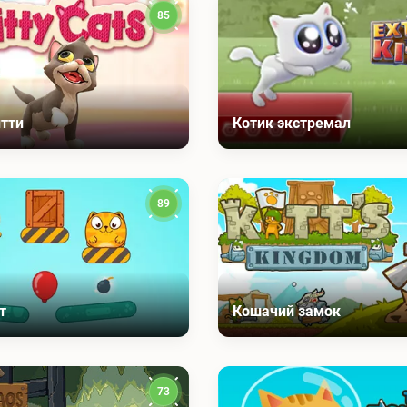
85
тти
Котик экстремал
89
т
Кошачий замок
73