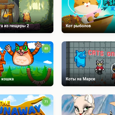
та из пещеры 2
Кот рыболов
80
 кошка
Коты на Марсе
71