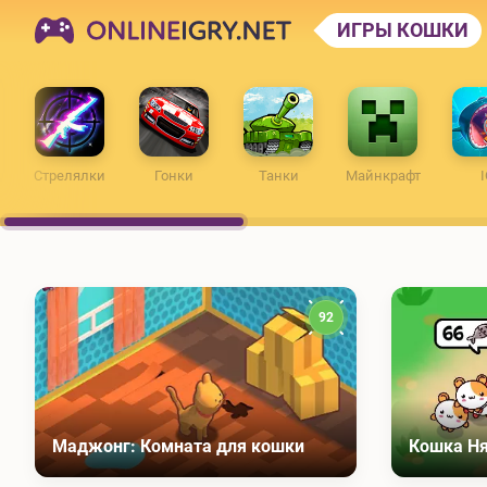
ONLINEIGRY.NET
ИГРЫ КОШКИ
Стрелялки
Гонки
Танки
Майнкрафт
I
92
Маджонг: Комната для кошки
Кошка Н