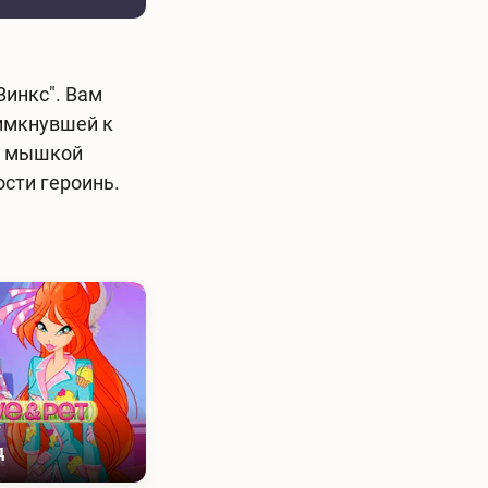
Винкс". Вам
римкнувшей к
ен мышкой
ости героинь.
д