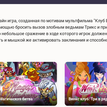
айн игра, созданная по мотивам мультфильма "Клуб 
 помощью бросить вызов злобным ведьмам Трикс и п
то небольшое сражение в ходе которого игрок долж
ать и мышкой же активировать заклинания и способн
 Магическая битва
Винкс клуб: Три в ря