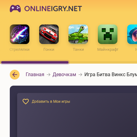
ONLINEIGRY.NET
Стрелялки
Гонки
Танки
Майнкрафт
I
Главная
Девочкам
Игра Битва Винкс Блу
Добавить в Мои игры