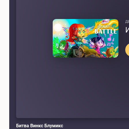
Д
Битва Винкс Блумикс