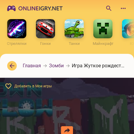
ONLINEIGRY.NET
Поиск
по
сайту
Стрелялки
Гонки
Танки
Майнкрафт
IO
Главная
Зомби
Игра Жуткое рождество
Добавить в Мои игры