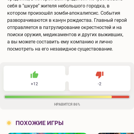
себя в "шкуре" жителя небольшого городка, в
котором произошёл зомби-апокалипсис. События
разворачиваются в канун рождества. Главный герой
отправляется в патрулирование окрестностей и на
поиски оружия, медикаментов и других выживших,
а вы можете составить ему компанию и лично
посмотреть на его незавидное существование.
12
2
14
Не нравится
+
12
-
2
Нравится
НРАВИТСЯ
86%
ПОХОЖИЕ ИГРЫ