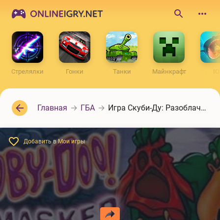
ONLINEIGRY.NET
Поиск
по
сайту
Стрелялки
Гонки
Танки
Майнкрафт
IO
Главная
ГБА
Игра Скуби-Ду: Разоблачение
Добавить в Мои игры