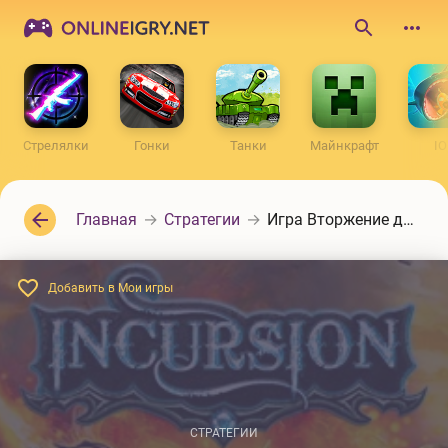
ONLINEIGRY.NET
Поиск
по
сайту
Стрелялки
Гонки
Танки
Майнкрафт
IO
Главная
Стратегии
Игра Вторжение демонов
Добавить в Мои игры
СТРАТЕГИИ