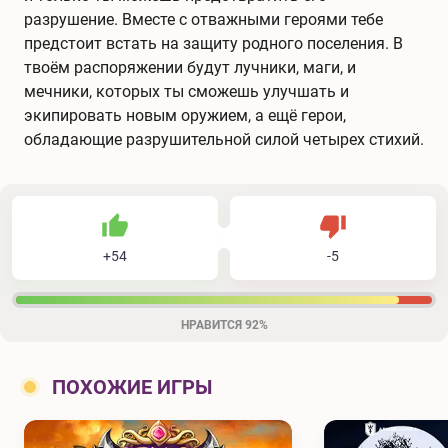
разрушение. Вместе с отважными героями тебе
предстоит встать на защиту родного поселения. В
твоём распоряжении будут лучники, маги, и
мечники, которых ты сможешь улучшать и
экипировать новым оружием, а ещё герои,
обладающие разрушительной силой четырех стихий.
54
5
59
Не нравится
+
54
-
5
Нравится
НРАВИТСЯ
92%
ПОХОЖИЕ ИГРЫ