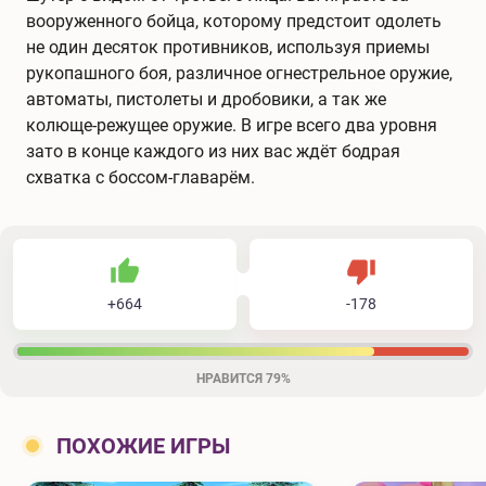
вооруженного бойца, которому предстоит одолеть
не один десяток противников, используя приемы
рукопашного боя, различное огнестрельное оружие,
автоматы, пистолеты и дробовики, а так же
колюще-режущее оружие. В игре всего два уровня
зато в конце каждого из них вас ждёт бодрая
схватка с боссом-главарём.
664
178
842
Не нравится
+
664
-
178
Нравится
НРАВИТСЯ
79%
ПОХОЖИЕ ИГРЫ