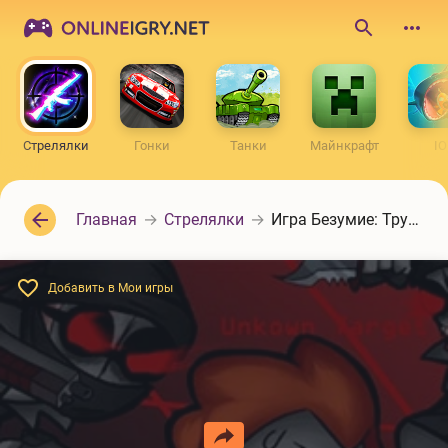
ONLINEIGRY.NET
Поиск
по
сайту
Стрелялки
Гонки
Танки
Майнкрафт
IO
Главная
Стрелялки
Игра Безумие: Трудный день
Добавить в Мои игры