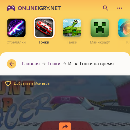
ONLINEIGRY.NET
Поиск
по
сайту
Стрелялки
Гонки
Танки
Майнкрафт
IO
Главная
Гонки
Игра Гонки на время
Добавить в Мои игры