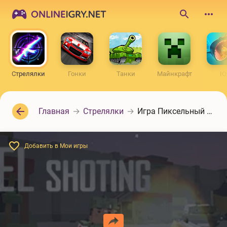
ONLINEIGRY.NET
Поиск
по
сайту
Стрелялки
Гонки
Танки
Майнкрафт
IO
Главная
Стрелялки
Игра Пиксельный солдат
Добавить в Мои игры