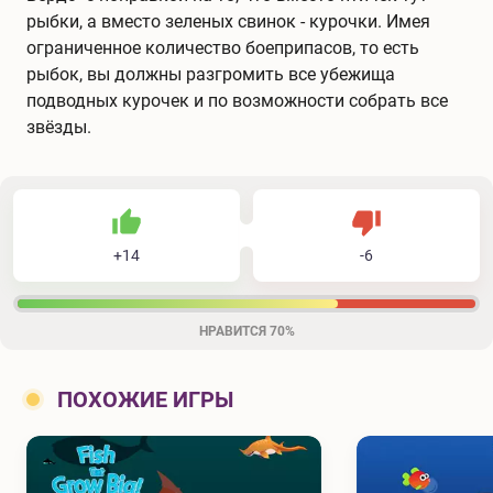
рыбки, а вместо зеленых свинок - курочки. Имея
ограниченное количество боеприпасов, то есть
рыбок, вы должны разгромить все убежища
подводных курочек и по возможности собрать все
звёзды.
14
6
20
Не нравится
+
14
-
6
Нравится
НРАВИТСЯ
70%
ПОХОЖИЕ ИГРЫ