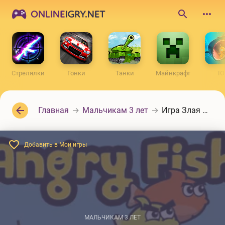
ONLINEIGRY.NET
Поиск
по
сайту
Стрелялки
Гонки
Танки
Майнкрафт
IO
Главная
Мальчикам 3 лет
Игра Злая рыбка
Добавить в Мои игры
МАЛЬЧИКАМ 3 ЛЕТ