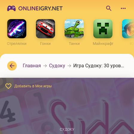
ONLINEIGRY.NET
Поиск
по
сайту
Стрелялки
Гонки
Танки
Майнкрафт
IO
Главная
Судоку
Игра Судоку: 30 уровней
Добавить в Мои игры
СУДОКУ