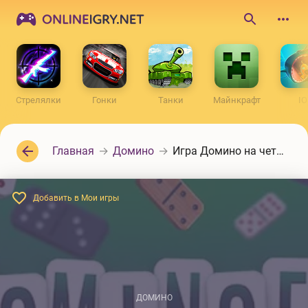
ONLINEIGRY.NET
Поиск
по
сайту
Стрелялки
Гонки
Танки
Майнкрафт
IO
Главная
Домино
Игра Домино на четверых
Добавить в Мои игры
ДОМИНО