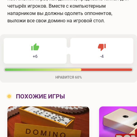
четырёх игроков. Вместе с компьютерным
напарником вы должны одолеть оппонентов,
выложи все свои домино на игровой стол.
6
4
10
Не нравится
+
6
-
4
Нравится
НРАВИТСЯ
60%
ПОХОЖИЕ ИГРЫ