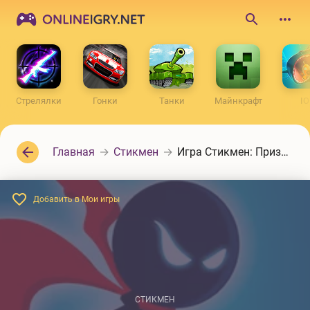
ONLINEIGRY.NET
Поиск
по
сайту
Стрелялки
Гонки
Танки
Майнкрафт
IO
Главная
Стикмен
Игра Стикмен: Призрачный воин
Добавить в Мои игры
СТИКМЕН