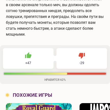
в своем арсенале только меч, вы должны одолеть
сотню тренированных ниндзя, преодолеть все
ловушки, препятствия и преграды. На своём пути вы
будете получать монеты, которые позволят вам
стать немного быстрее, а атаки сделают более
мощными.
47
29
76
Не нравится
+
47
-
29
Нравится
НРАВИТСЯ
62%
ПОХОЖИЕ ИГРЫ