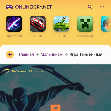
ONLINEIGRY.NET
Поиск
по
сайту
Стрелялки
Гонки
Танки
Майнкрафт
IO
Главная
Мальчикам
Игра Тень ниндзя
Добавить в Мои игры