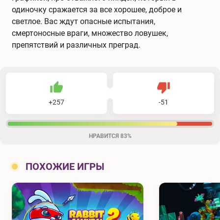
одиночку сражается за все хорошее, доброе и
светлое. Вас ждут опасные испытания,
смертоносные враги, множество ловушек,
препятствий и различных преград.
257
51
308
Не нравится
+
257
-
51
Нравится
НРАВИТСЯ
83%
ПОХОЖИЕ ИГРЫ