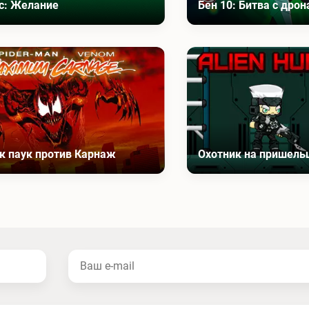
с: Желание
Бен 10: Битва с дро
к паук против Карнаж
Охотник на пришель