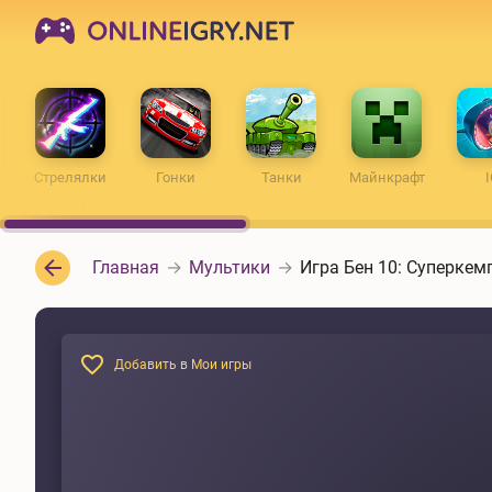
ONLINEIGRY.NET
Стрелялки
Гонки
Танки
Майнкрафт
I
Главная
Мультики
Игра Бен 10: Суперкем
Добавить в Мои игры