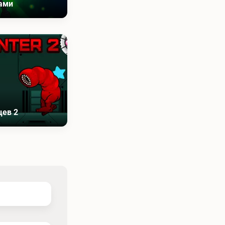
нами
цев 2