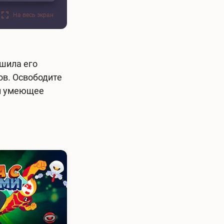
На весь экран
ушила его
ов. Освободите
ий умеющее