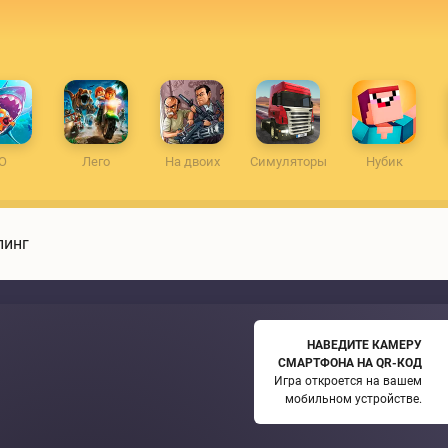
O
Лего
На двоих
Симуляторы
Нубик
пинг
НАВЕДИТЕ КАМЕРУ
СМАРТФОНА НА QR-КОД
Игра откроется на вашем
мобильном устройстве.