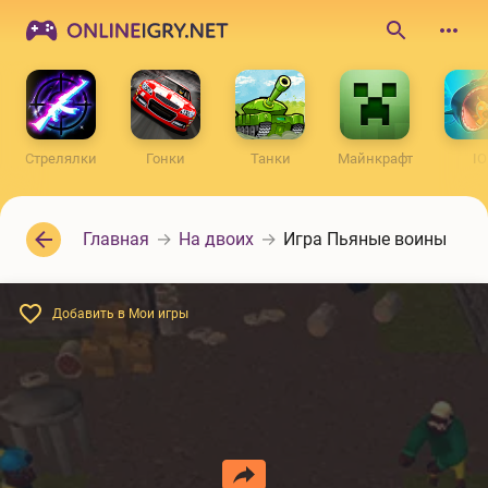
ONLINEIGRY.NET
Поиск
по
сайту
Стрелялки
Гонки
Танки
Майнкрафт
IO
Главная
На двоих
Игра Пьяные воины
Добавить в Мои игры