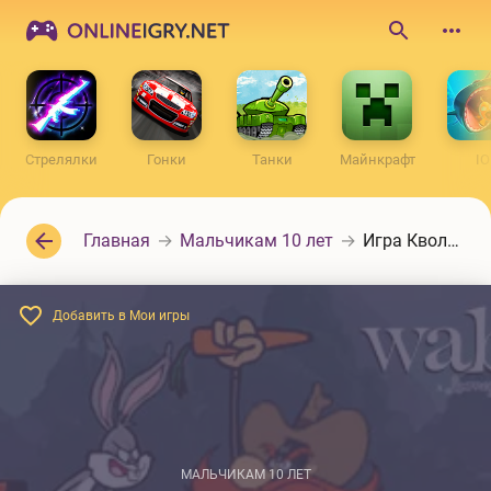
ONLINEIGRY.NET
Поиск
по
сайту
Стрелялки
Гонки
Танки
Майнкрафт
IO
Главная
Мальчикам 10 лет
Игра Кволик: Горное безумие
Добавить в Мои игры
МАЛЬЧИКАМ 10 ЛЕТ