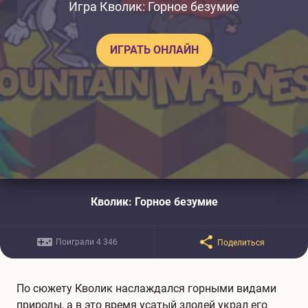
Игра Кволик: Горное безумие
ИГРАТЬ ОНЛАЙН
Кволик: Горное безумие
Поиграли 4 346
Поделиться
По сюжету Кволик наслаждался горными видами
природы, а в это время усатый злодей украл его