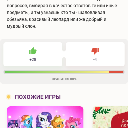
вопросов, выбирая в качестве ответов те или иные
предметы, и ты узнаешь кто ты - шаловливая
обезьяна, красивый леопард или же добрый и
мудрый слон.
28
4
32
Не нравится
+
28
-
4
Нравится
НРАВИТСЯ
88%
ПОХОЖИЕ ИГРЫ