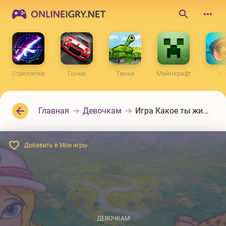
ONLINEIGRY.NET
Поиск
по
сайту
Стрелялки
Гонки
Танки
Майнкрафт
IO
Главная
Девочкам
Игра Какое ты животное?
Добавить в Мои игры
ДЕВОЧКАМ