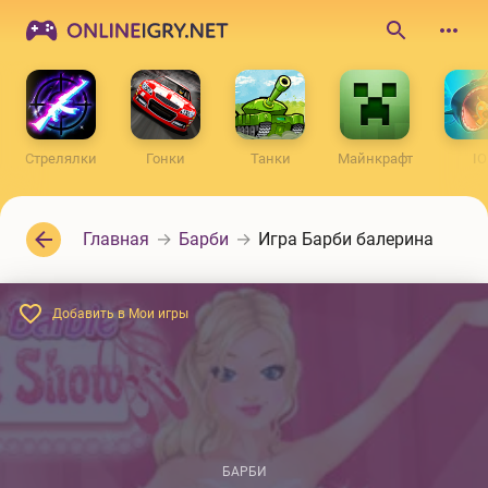
ONLINEIGRY.NET
Поиск
по
сайту
Стрелялки
Гонки
Танки
Майнкрафт
IO
Главная
Барби
Игра Барби балерина
Добавить в Мои игры
БАРБИ