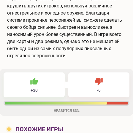
крушить других игроков, используя различное
огнестрельное и холодное оружие. Благодаря
системе прокачке персонажей вы сможете сделать
своего бойца сильнее, быстрее и выносливее, а
наносимый урон более существенный. В игре всего
две карты и два режима, однако это не мешает ей
быть одной из самых популярных пиксельных
стрелялок современности.
30
6
36
Не нравится
+
30
-
6
Нравится
НРАВИТСЯ
83%
ПОХОЖИЕ ИГРЫ