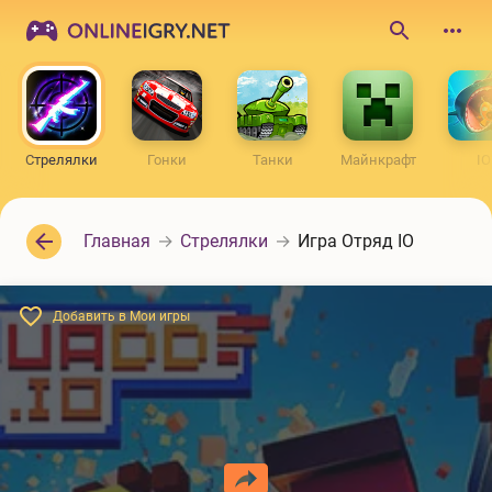
ONLINEIGRY.NET
Поиск
по
сайту
Стрелялки
Гонки
Танки
Майнкрафт
IO
Главная
Стрелялки
Игра Отряд IO
Добавить в Мои игры