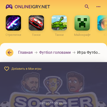
ONLINEIGRY.NET
Поиск
по
сайту
Стрелялки
Гонки
Танки
Майнкрафт
IO
Главная
Футбол головами
Игра Футбольные головы
Добавить в Мои игры
ФУТБОЛ ГОЛОВАМИ