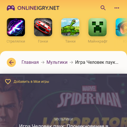
ONLINEIGRY.NET
Поиск
по
сайту
Стрелялки
Гонки
Танки
Майнкрафт
IO
Главная
Мультики
Игра Человек паук: Проникновение в лабораторию
Добавить в Мои игры
МУЛЬТИКИ
Игра Человек паук: Проникновение в