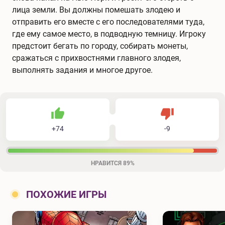
лица земли. Вы должны помешать злодею и
отправить его вместе с его последователями туда,
где ему самое место, в подводную темницу. Игроку
предстоит бегать по городу, собирать монеты,
сражаться с прихвостнями главного злодея,
выполнять задания и многое другое.
74
9
83
Не нравится
+
74
-
9
Нравится
НРАВИТСЯ
89%
ПОХОЖИЕ ИГРЫ