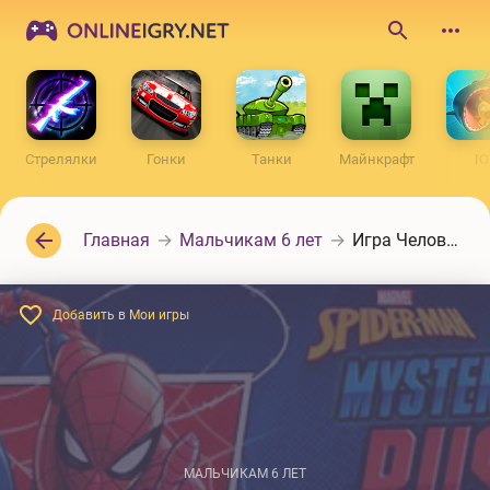
ONLINEIGRY.NET
Поиск
по
сайту
Стрелялки
Гонки
Танки
Майнкрафт
IO
Главная
Мальчикам 6 лет
Игра Человек паук: Мистерио атакует
Добавить в Мои игры
МАЛЬЧИКАМ 6 ЛЕТ