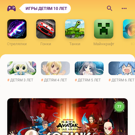
ONLINEIGRY.NET
ИГРЫ ДЕТЯМ 10 ЛЕТ
Поиск
по
сайту
Стрелялки
Гонки
Танки
Майнкрафт
IO
#
ДЕТЯМ 3 ЛЕТ
#
ДЕТЯМ 4 ЛЕТ
#
ДЕТЯМ 5 ЛЕТ
#
ДЕТЯМ 6 ЛЕТ
77