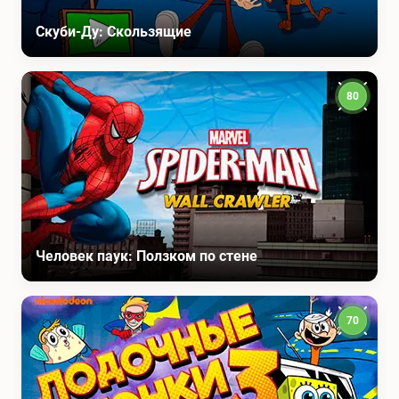
Скуби-Ду: Скользящие
80
Человек паук: Ползком по стене
70