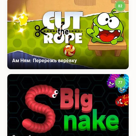
82
Ам Ням: Перережь верёвку
77