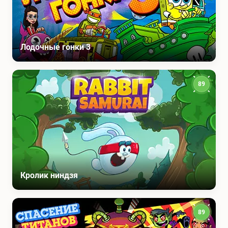
Лодочные гонки 3
89
Кролик ниндзя
89