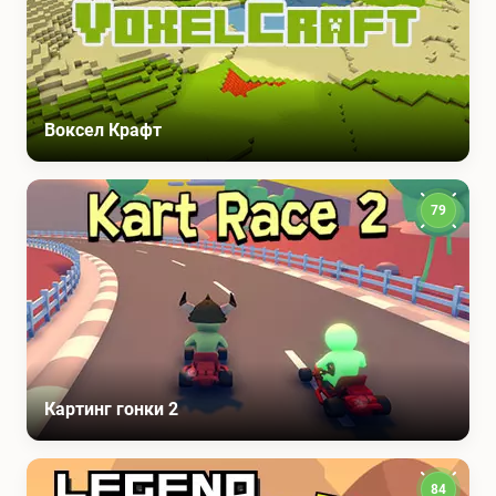
Воксел Крафт
79
Картинг гонки 2
84