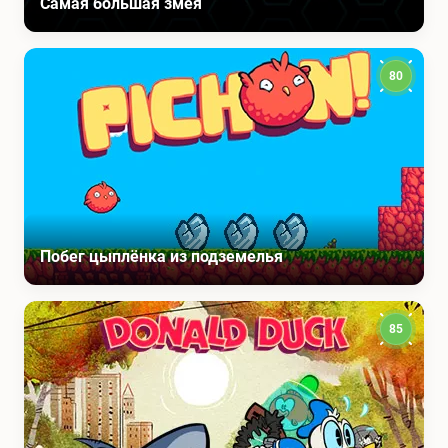
Самая большая змея
80
Побег цыплёнка из подземелья
85