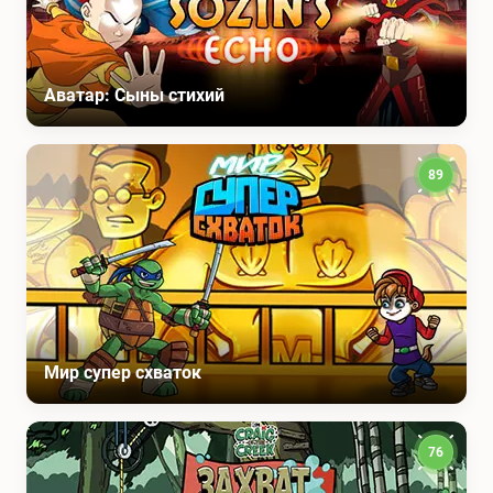
Аватар: Сыны стихий
89
Мир супер схваток
76