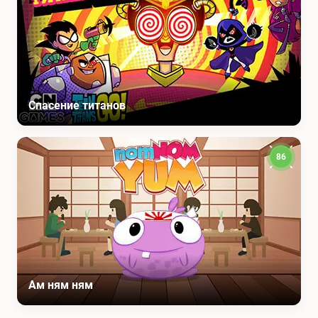
Спасение титанов
86
Ам ням ням