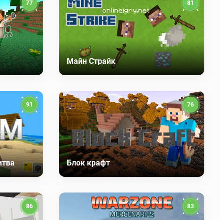
77
81
Майн Страйк
91
76
итва
Блок крафт
86
83