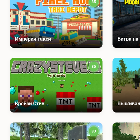
85
Империя такси
Битва на
85
Крейзи Стив
Выживан
83