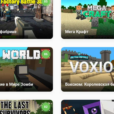
85
 фабрике
Мега Крафт
86
ие в Мире Зомби
Воксиом: Королевская б
82