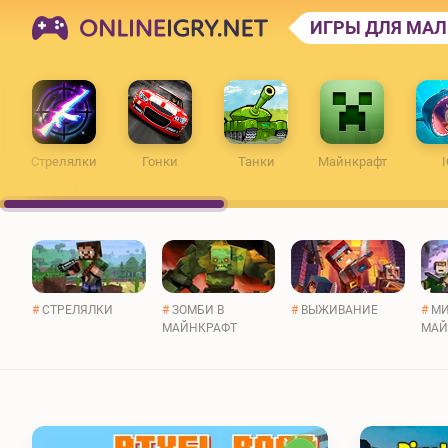
ONLINEIGRY.NET
ИГРЫ ДЛЯ МА
Стрелялки
Гонки
Танки
Майнкрафт
I
#
СТРЕЛЯЛКИ
#
ЗОМБИ В
#
ВЫЖИВАНИЕ
#
МИ
МАЙНКРАФТ
МАЙ