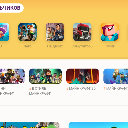
ЛЬЧИКОВ
O
Лего
На двоих
Симуляторы
Нубик
НИ
#
В СТИЛЕ
#
МАЙНКРАФТ 2D
#
МАЙНКРАФТ
НКРАФТ
МАЙНКРАФТ