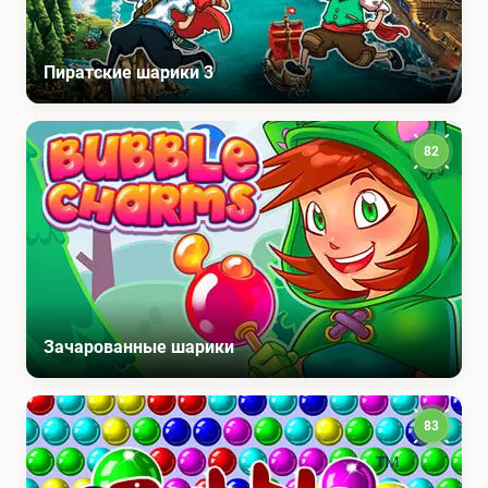
Пиратские шарики 3
82
Зачарованные шарики
83