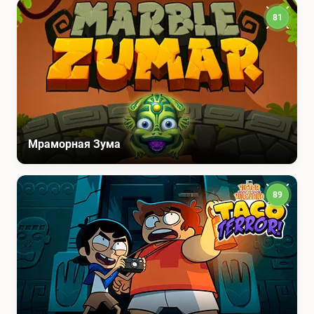
81
Мраморная Зума
89