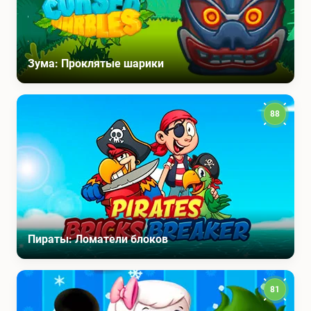
Зума: Проклятые шарики
88
Пираты: Ломатели блоков
81